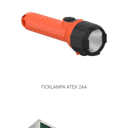
Produkter
Skicka in din ansökan
Tjänster
Återkommande kontroll av koldioxidflaskor (CO₂)
Kontroll och underhåll
Kontroll – Brandredskap
FICKLAMPA ATEX 2AA
Kontroll – Brandventilation
Logga in