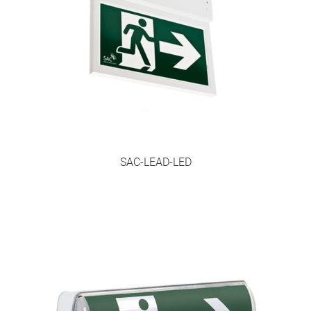
Egenkontroll SBA
Första Hjälpen och HLR
Heta Arbeten – utbildning
HLR med hjärtstartare
SAC-LEAD-LED
Kommande kurser
Övriga kurser
Välkommen