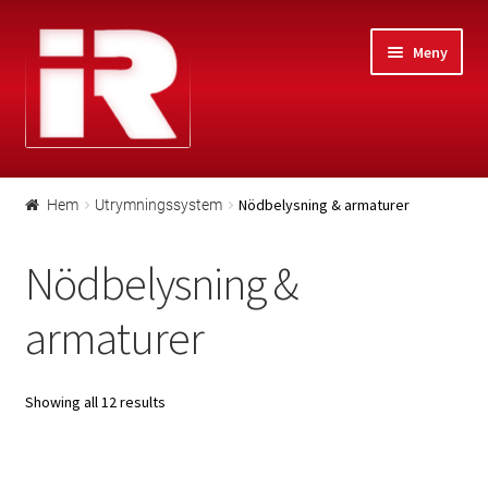
Hoppa
Gå
Meny
till
till
navigering
innehåll
Hem
Nödbelysning & armaturer
Hem
Utrymningssystem
#21 (ingen titel)
Nödbelysning &
Kontakt
armaturer
Huvudkontor
Showing all 12 results
Personal
Lediga tjänster