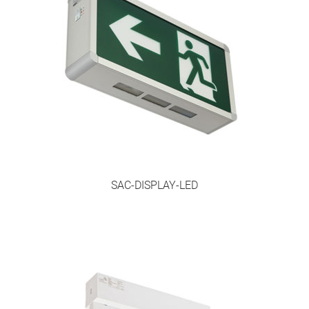
Personal
SBA Lantbruk
SBA Standard+
SBA – Egenkontroll med pärm
SBA Standard
SAC-DISPLAY-LED
SBA aXess
Utrymningsplaner
Utbildningar
Brandskyddsutbildning