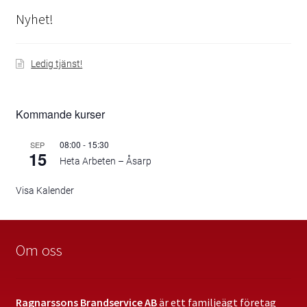
Personal
Nyhet!
SBA Lantbruk
Ledig tjänst!
SBA Standard+
Kommande kurser
SBA – Egenkontroll med pärm
08:00
-
15:30
SEP
SBA Standard
15
Heta Arbeten – Åsarp
SBA aXess
Visa Kalender
Utrymningsplaner
Om oss
Utbildningar
Brandskyddsutbildning
Ragnarssons Brandservice AB
är ett familjeägt företag