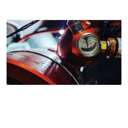
Produkter
Skicka in din ansökan
Tjänster
Återkommande kontroll av koldioxidflaskor (CO₂)
Kontroll och underhåll
Kontroll – Brandredskap
Kontroll – Brandventilation
Logga in