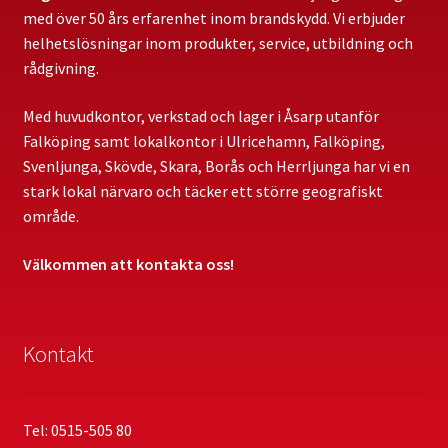
med över 50 års erfarenhet inom brandskydd. Vi erbjuder
Egenkontroll SBA
helhetslösningar inom produkter, service, utbildning och
rådgivning.
Första Hjälpen och HLR
Med huvudkontor, verkstad och lager i Åsarp utanför
Falköping samt lokalkontor i Ulricehamn, Falköping,
Heta Arbeten – utbildning
Svenljunga, Skövde, Skara, Borås och Herrljunga har vi en
stark lokal närvaro och täcker ett större geografiskt
HLR med hjärtstartare
område.
Kommande kurser
Välkommen att kontakta oss!
Övriga kurser
Kontakt
Välkommen
Tel: 0515-505 80