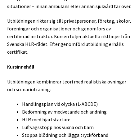
situationer – innan ambulans eller annan sjukvård tar över.
Produkter
Utbildningen riktar sig till privatpersoner, företag, skolor,
Skicka in din ansökan
föreningar och organisationer och genomförs av
certifierad instruktör. Kursen följer aktuella riktlinjer från
Tjänster
Svenska HLR-rådet. Efter genomförd utbildning erhålls
certifikat.
Återkommande kontroll av koldioxidflaskor (CO₂)
Kursinnehåll
Kontroll och underhåll
Utbildningen kombinerar teori med realistiska övningar
och scenarioträning:
Kontroll – Brandredskap
Handlingsplan vid olycka (L-ABCDE)
Kontroll – Brandventilation
Bedömning av medvetande och andning
HLR med hjärtstartare
Logga in
Luftvägsstopp hos vuxna och barn
Stoppa blödning och lägga tryckförband