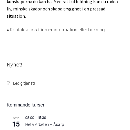
kunskaperna du kan ha. Med rätt utbildning kan du rädda
liv, minska skador och skapa trygghet i en pressad
Egenkontroll SBA
situation.
Första Hjälpen och HLR
»
Kontakta oss för mer information eller bokning.
Heta Arbeten – utbildning
HLR med hjärtstartare
Nyhet!
Kommande kurser
Ledig tjänst!
Övriga kurser
Välkommen
Kommande kurser
08:00
-
15:30
SEP
15
Heta Arbeten – Åsarp