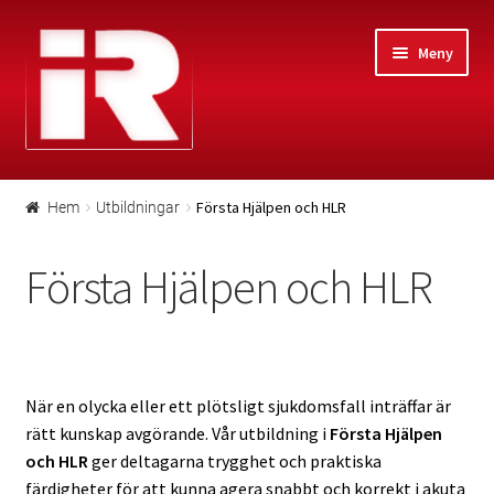
Hoppa
Gå
Meny
till
till
navigering
innehåll
Hem
Första Hjälpen och HLR
Hem
Utbildningar
#21 (ingen titel)
Första Hjälpen och HLR
Kontakt
Huvudkontor
När en olycka eller ett plötsligt sjukdomsfall inträffar är
Personal
rätt kunskap avgörande. Vår utbildning i
Första Hjälpen
och HLR
ger deltagarna trygghet och praktiska
Lediga tjänster
färdigheter för att kunna agera snabbt och korrekt i akuta