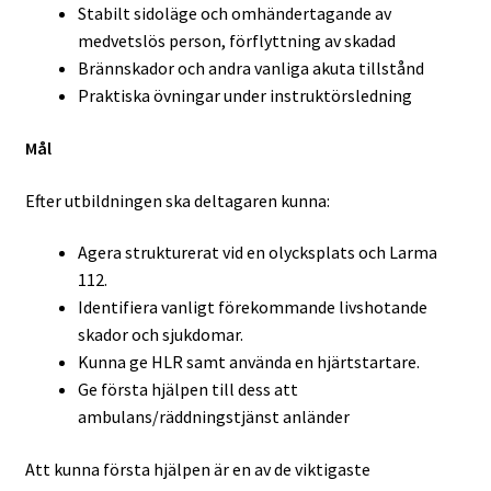
Personal
Stabilt sidoläge och omhändertagande av
medvetslös person, förflyttning av skadad
SBA Lantbruk
Brännskador och andra vanliga akuta tillstånd
Praktiska övningar under instruktörsledning
SBA Standard+
Mål
SBA – Egenkontroll med pärm
Efter utbildningen ska deltagaren kunna:
SBA Standard
Agera strukturerat vid en olycksplats och Larma
112.
SBA aXess
Identifiera vanligt förekommande livshotande
skador och sjukdomar.
Utrymningsplaner
Kunna ge HLR samt använda en hjärtstartare.
Ge första hjälpen till dess att
Utbildningar
ambulans/räddningstjänst anländer
Att kunna första hjälpen är en av de viktigaste
Brandskyddsutbildning