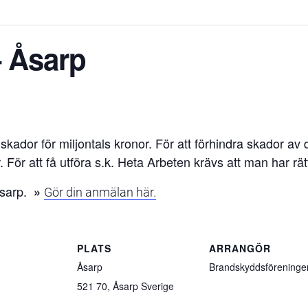
– Åsarp
kador för miljontals kronor. För att förhindra skador av 
 För att få utföra s.k. Heta Arbeten krävs att man har rätt
 Åsarp.
»
Gör din anmälan här.
R
PLATS
ARRANGÖR
Åsarp
Brandskyddsföreninge
521 70
,
Åsarp
Sverige