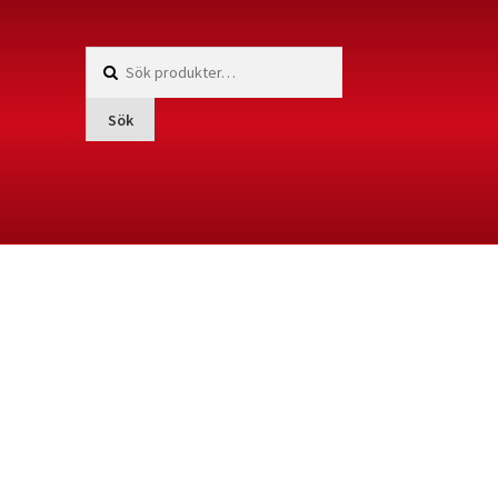
Sök
efter:
Sök
men