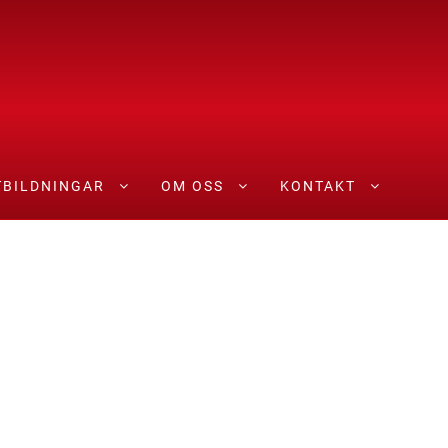
TBILDNINGAR
OM OSS
KONTAKT
r
Produkter
Skicka in din ansökan
Tjänster
Utbildningar
Välkom