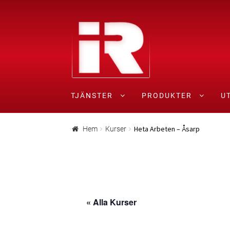
Hoppa
Gå
till
till
navigering
innehåll
TJÄNSTER
PRODUKTER
U
Hem
#21 (ingen titel)
Kontakt
Lediga tjänste
Heta Arbeten – Åsarp
Hem
Kurser
« Alla Kurser