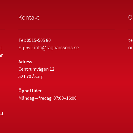
Kontakt
O
Tel: 0515-505 80
te
et
E-post:
info@ragnarssons.se
o
ar
Adress
Centrumvägen 12
521 70 Åsarp
Öppettider
Måndag—fredag: 07:00–16:00
kt