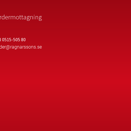
rdermottagning
l 0515-505 80
rder@ragnarssons.se