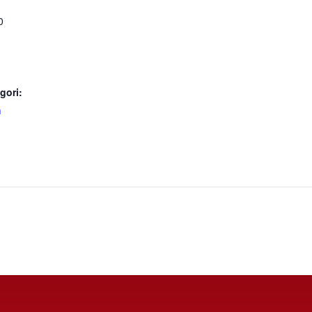
0
gori:
n