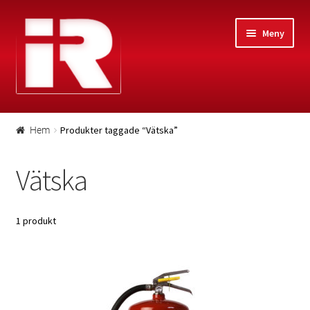
Hoppa
Gå
Meny
till
till
navigering
innehåll
Hem
Produkter taggade “Vätska”
Hem
#21 (ingen titel)
Vätska
Kontakt
1 produkt
Huvudkontor
Personal
Lediga tjänster