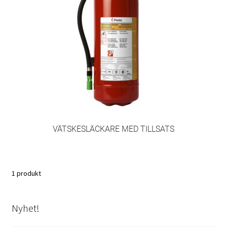
Produkter
Skicka in din ansökan
Tjänster
Återkommande kontroll av koldioxidflaskor (CO₂)
Kontroll och underhåll
VÄTSKESLÄCKARE MED TILLSATS
Kontroll – Brandredskap
1 produkt
Kontroll – Brandventilation
Logga in
Nyhet!