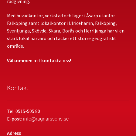
rådgivning.
Egenkontroll SBA
Med huvudkontor, verkstad och lager i Åsarp utanför
Falköping samt lokalkontor i Ulricehamn, Falköping,
Första Hjälpen och HLR
Svenljunga, Skövde, Skara, Borås och Herrljunga har vi en
stark lokal närvaro och täcker ett större geografiskt
Heta Arbeten – utbildning
område.
HLR med hjärtstartare
Välkommen att kontakta oss!
Kommande kurser
Kontakt
Övriga kurser
Välkommen
Tel: 0515-505 80
E-post:
info@ragnarssons.se
Adress