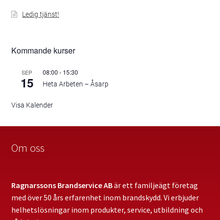
Personal
Ledig tjänst!
SBA Lantbruk
Kommande kurser
SBA Standard+
08:00
-
15:30
SEP
15
SBA – Egenkontroll med pärm
Heta Arbeten – Åsarp
Visa Kalender
SBA Standard
SBA aXess
Om oss
Utrymningsplaner
Ragnarssons Brandservice AB
är ett familjeägt företag
Utbildningar
med över 50 års erfarenhet inom brandskydd. Vi erbjuder
helhetslösningar inom produkter, service, utbildning och
Brandskyddsutbildning