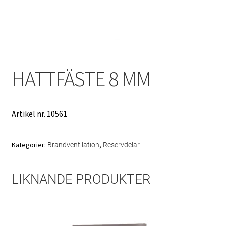
Produkter
Skicka in din ansökan
Tjänster
HATTFÄSTE 8 MM
Återkommande kontroll av koldioxidflaskor (CO₂)
Artikel nr. 10561
Kontroll och underhåll
Kategorier:
,
Brandventilation
Reservdelar
Kontroll – Brandredskap
LIKNANDE PRODUKTER
Kontroll – Brandventilation
Logga in