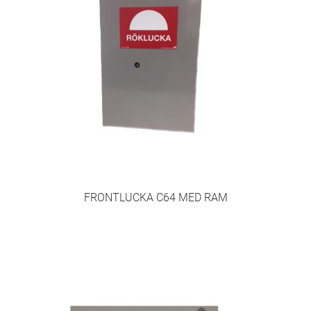
Personal
SBA Lantbruk
SBA Standard+
SBA – Egenkontroll med pärm
SBA Standard
SBA aXess
FRONTLUCKA C64 MED RAM
Utrymningsplaner
Utbildningar
Brandskyddsutbildning