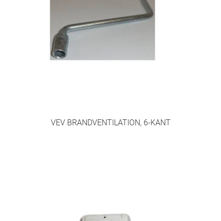
Egenkontroll SBA
Första Hjälpen och HLR
Heta Arbeten – utbildning
HLR med hjärtstartare
VEV BRANDVENTILATION, 6-KANT
Kommande kurser
Övriga kurser
Välkommen