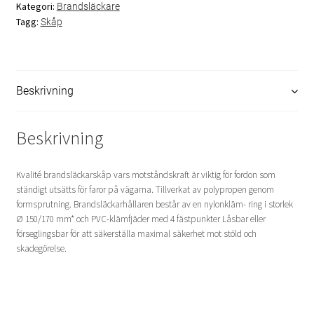
Personal
Kategori:
Brandsläckare
Tagg:
Skåp
SBA Lantbruk
SBA Standard+
Beskrivning
SBA – Egenkontroll med pärm
Beskrivning
SBA Standard
Kvalité brandsläckarskåp vars motståndskraft är viktig för fordon som
ständigt utsätts för faror på vägarna. Tillverkat av polypropen genom
SBA aXess
formsprutning. Brandsläckarhållaren består av en nylonkläm- ring i storlek
Ø 150/170 mm* och PVC-klämfjäder med 4 fästpunkter Låsbar eller
Utrymningsplaner
förseglingsbar för att säkerställa maximal säkerhet mot stöld och
skadegörelse.
Utbildningar
Brandskyddsutbildning