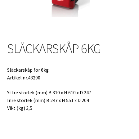
Produkter
Skicka in din ansökan
Tjänster
SLÄCKARSKÅP 6KG
Återkommande kontroll av koldioxidflaskor (CO₂)
Släckarskåp för 6kg
Kontroll och underhåll
Artikel nr.43290
Kontroll – Brandredskap
Yttre storlek (mm) B 310 x H 610 x D 247
Inre storlek (mm) B 247 x H 551 x D 204
Vikt (kg) 3,5
Kontroll – Brandventilation
Logga in