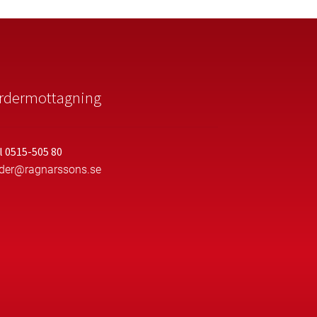
rdermottagning
l 0515-505 80
rder@ragnarssons.se