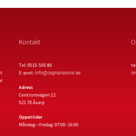
Kontakt
O
Tel: 0515-505 80
te
et
E-post:
info@ragnarssons.se
o
ar
Adress
Centrumvägen 12
521 70 Åsarp
Öppettider
Måndag—fredag: 07:00–16:00