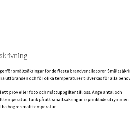
skrivning
agerför smältsäkringar för de flesta brandventilatorer. Smältsäkr
dra utföranden och för olika temperaturer tillverkas för alla behov
 ett prov eller foto och måttuppgifter till oss. Ange antal och
ttemperatur. Tänk på att smältsäkringar i sprinklade utrymmen
l ha högre smälttemperatur.