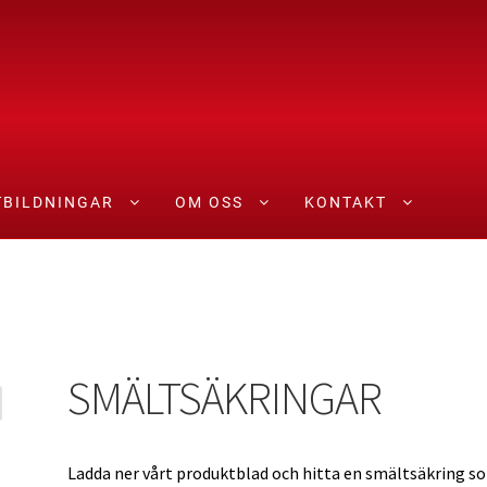
TBILDNINGAR
OM OSS
KONTAKT
r
Produkter
Skicka in din ansökan
Tjänster
Utbildningar
Välkom
SMÄLTSÄKRINGAR
Ladda ner vårt produktblad och hitta en smältsäkring s