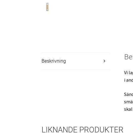
Be
Beskrivning
Vi l
i an
Sänd
smäl
skal
LIKNANDE PRODUKTER