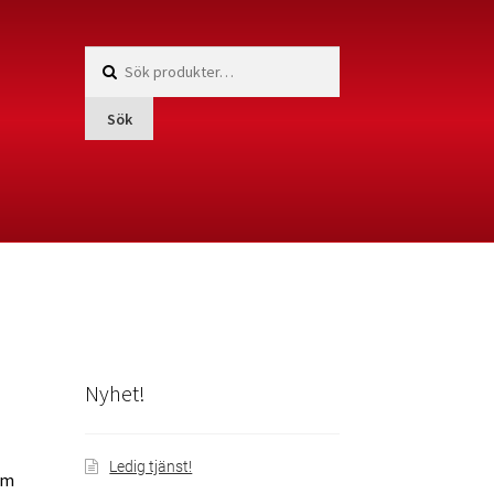
Sök
efter:
Sök
men
Nyhet!
Ledig tjänst!
om